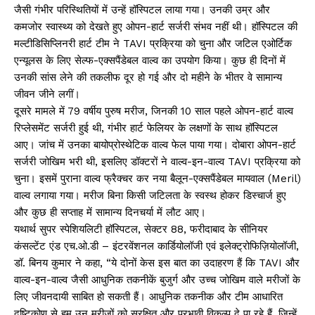
जैसी गंभीर परिस्थितियों में उन्हें हॉस्पिटल लाया गया। उनकी उम्र और
कमजोर स्वास्थ्य को देखते हुए ओपन-हार्ट सर्जरी संभव नहीं थी। हॉस्पिटल की
मल्टीडिसिप्लिनरी हार्ट टीम ने TAVI प्रक्रिया को चुना और जटिल एओर्टिक
एन्यूलस के लिए सेल्फ-एक्सपैंडेबल वाल्व का उपयोग किया। कुछ ही दिनों में
उनकी सांस लेने की तकलीफ दूर हो गई और दो महीने के भीतर वे सामान्य
जीवन जीने लगीं।
दूसरे मामले में 79 वर्षीय पुरुष मरीज, जिनकी 10 साल पहले ओपन-हार्ट वाल्व
रिप्लेसमेंट सर्जरी हुई थी, गंभीर हार्ट फेलियर के लक्षणों के साथ हॉस्पिटल
आए। जांच में उनका बायोप्रोस्थेटिक वाल्व फेल पाया गया। दोबारा ओपन-हार्ट
सर्जरी जोखिम भरी थी, इसलिए डॉक्टरों ने वाल्व-इन-वाल्व TAVI प्रक्रिया को
चुना। इसमें पुराना वाल्व फ्रैक्चर कर नया बैलून-एक्सपैंडेबल मायवाल (Meril)
वाल्व लगाया गया। मरीज बिना किसी जटिलता के स्वस्थ होकर डिस्चार्ज हुए
और कुछ ही सप्ताह में सामान्य दिनचर्या में लौट आए।
यथार्थ सुपर स्पेशियलिटी हॉस्पिटल, सेक्टर 88, फरीदाबाद के सीनियर
कंसल्टेंट ​एंड एच.ओ.डी – इंटरवेंशनल कार्डियोलॉजी एवं इलेक्ट्रोफिज़ियोलॉजी,
डॉ. बिनय कुमार ने कहा, “ये दोनों केस इस बात का उदाहरण हैं कि TAVI और
वाल्व-इन-वाल्व जैसी आधुनिक तकनीकें बुजुर्ग और उच्च जोखिम वाले मरीजों के
लिए जीवनदायी साबित हो सकती हैं। आधुनिक तकनीक और टीम आधारित
दृष्टिकोण से हम उन मरीजों को सुरक्षित और प्रभावी विकल्प दे पा रहे हैं, जिन्हें