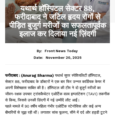
यथार्थ हॉस्पिटल सेक्टर 88,
फरीदाबाद ने जटिल हृदय रोगों से
पीड़ित बुजुर्ग मरीजों का सफलतापूर्वक
इलाज कर दिलाया नई ज़िंदगी
By:
Front News Today
November 20, 2025
Date:
फरीदाबाद : (Anurag Sharma)
यथार्थ सुपर स्पेशियलिटी हॉस्पिटल,
सेक्टर 88, फरीदाबाद के डॉक्टरों ने एक बार फिर उन्नत कार्डियक केयर में
अपनी विशेषज्ञता साबित की है। हॉस्पिटल की टीम ने दो बुजुर्ग मरीजों का
जीवन-रक्षक उपचार ट्रांसकैथेटर एओर्टिक वाल्व इम्प्लांटेशन (TAVI) तकनीक
से किया, जिससे उनकी ज़िंदगी में नई उम्मीदें लौट आईं।
पहले मामले में 90 वर्षीय महिला गंभीर एओर्टिक स्टेनोसिस और कई अन्य
बीमारियों से जूझ रही थीं। लगातार सांस फूलना, सीने में दर्द और हड्डी टूटने