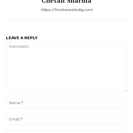
Chetan Sharma
https://frontnewstoday.com
LEAVE A REPLY
Comment:
Na
Ema