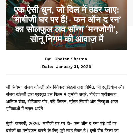
एक ऐसी धुन, जो दिल में ठहर जाए:
‘भाबीजी घर पर हैं!- फन ऑन द रन’
का सोलफुल लव सॉन्ग ‘मनजोगी’,
सोनू निगम की आवाज़ में
By:
Chetan Sharma
January 31, 2026
Date:
ज़ी सिनेमा, संजय कोहली और बिनैफर कोहली द्वारा निर्मित, ज़ी स्टूडियोज़ और
संजय कोहली द्वारा प्रस्तुत इस फिल्म में शुभांगी अत्रे, विदिशा श्रीवास्तव,
आसिफ़ शेख, रोहिताश्व गौर, रवि किशन, मुकेश तिवारी और निरहुआ अहम्
भूमिकाओं में नज़र आएँगे
मुंबई, जनवरी, 2026: ‘भाबीजी घर पर हैं!- फन ऑन द रन’ बड़े पर्दे पर
दर्शकों का मनोरंजन करने के लिए पूरी तरह तैयार है। इसी बीच फिल्म का