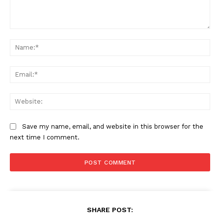
Comment:
Na
Ema
Web
Save my name, email, and website in this browser for the
next time I comment.
SHARE POST: