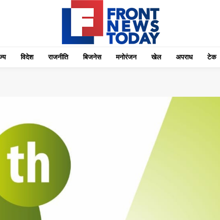
्‍य
विदेश
राजनीति
बिजनेस
मनोरंजन
खेल
अपराध
टेक