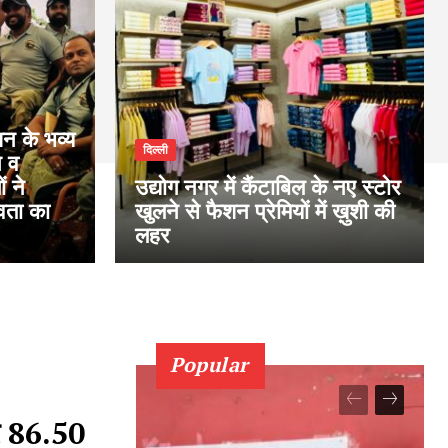
न के भव्य
दिल्ली
न व
ं ने
उद्योग नगर में कैंटाबिल के नए स्टोर
वता का
खुलने से फैशन प्रेमियों में ख़ुशी की
लहर
Popular
कर 86.50