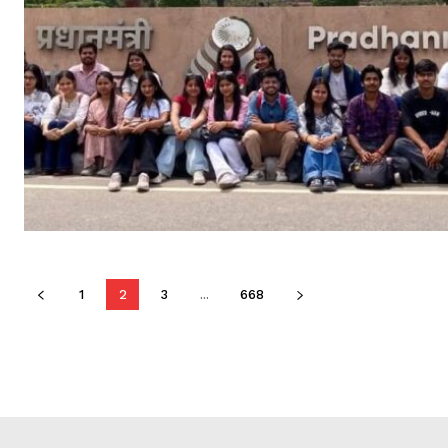
1
2
3
...
668