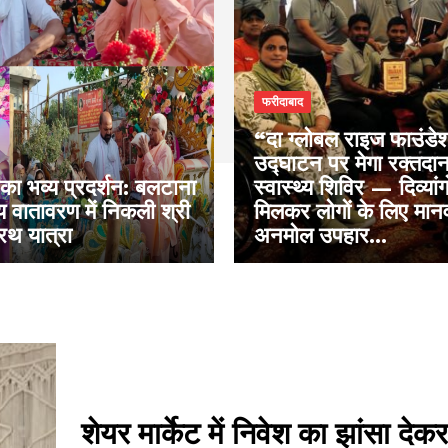
फरीदाबाद
“दा ग्लोबल राइज फाउंडेश
उद्घाटन पर मेगा रक्तदा
का भव्य प्रदर्शन: बलटाना
स्वास्थ्य शिविर — दिव्यांगो
मय वातावरण में निकली श्री
मिलकर लोगों के लिए मान
रथ यात्रा
अनमोल उपहार...
शेयर मार्केट में निवेश का झांसा दे