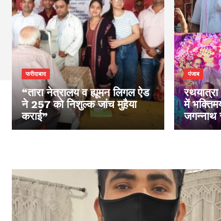
फरीदाबाद
पंजाब
“तारा नेत्रालय व ह्यूमन लिगल ऐड
रथयात्रा 
ने 257 को निशुल्क जांच मुहैया
में भक्ति
कराई”
जगन्नाथ 