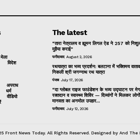
s
The latest
“तारा नेत्रालय व ह्यूमन लिगल ऐड ने 257 को निशुल
मुहैया कराई”
 मेला
फरीदाबाद
August 2, 2026
विदेश
रथयात्रा का भव्य प्रदर्शन: बलटाना में भक्तिमय वाताव
निकली श्री जगन्नाथ रथ यात्रा
पंजाब
July 17, 2026
अपराध
“दा ग्लोबल राइज फाउंडेशन के भव्य उद्घाटन पर मेग
धर्म
रक्तदान व स्वास्थ्य शिविर — दिव्यांगों ने मिलकर लोगो
वीडियो
मानवता का अनमोल उपहार...
ं
फरीदाबाद
July 12, 2026
5 Front News Today. All Rights Reserved. Designed by And The