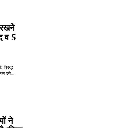
 रखने
मद व 5
 विरुद्ध
लिस की...
ों ने