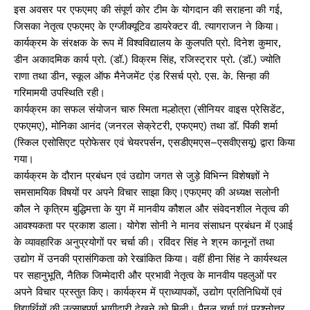
इस अवसर पर एफएमए की संपूर्ण कोर टीम के योगदान की सराहना की गई,
जिसका नेतृत्व एफएमए के एग्जीक्यूटिव डायरेक्टर वी. त्यागराजन ने किया।
कार्यक्रम के संरक्षक के रूप में विश्वविद्यालय के कुलपति प्रो. दिनेश कुमार,
डीन अकादमिक कार्य प्रो. (डॉ.) विक्रम सिंह, रजिस्ट्रार प्रो. (डॉ.) ज्योति
राणा तथा डीन, स्कूल ऑफ मैनेजमेंट एंड रिसर्च प्रो. एस. के. सिन्हा की
गरिमामयी उपस्थिति रही।
कार्यक्रम का सफल संयोजन चारु स्मिता मल्होत्रा (सीनियर वाइस प्रेसिडेंट,
एफएमए), मोनिका आनंद (जनरल सेक्रेटरी, एफएमए) तथा डॉ. पिंकी शर्मा
(स्किल एसोसिएट प्रोफेसर एवं चेयरपर्सन, एसडीएमएस–एसवीएसयू) द्वारा किया
गया।
कार्यक्रम के दौरान प्रबंधन एवं उद्योग जगत से जुड़े विभिन्न विशेषज्ञों ने
समसामयिक विषयों पर अपने विचार साझा किए।एफएमए की अध्यक्ष सलोनी
कौल ने कृत्रिम बुद्धिमत्ता के युग में मानवीय कौशल और संवेदनशील नेतृत्व की
आवश्यकता पर प्रकाश डाला। योगेश सोनी ने मानव संसाधन प्रबंधन में एआई
के व्यावहारिक अनुप्रयोगों पर चर्चा की। रविंदर सिंह ने श्रम कानूनों तथा
उद्योग में उनकी प्रासंगिकता को रेखांकित किया। वहीं हीना सिंह ने कार्यस्थल
पर सहानुभूति, नैतिक जिम्मेदारी और प्रभावी नेतृत्व के मानवीय पहलुओं पर
अपने विचार प्रस्तुत किए। कार्यक्रम में प्राध्यापकों, उद्योग प्रतिनिधियों एवं
विद्यार्थियों की उत्साहपूर्ण भागीदारी देखने को मिली। पैनल चर्चा एवं प्रश्नोत्तर