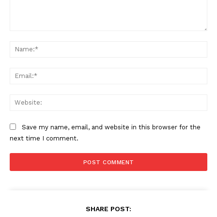
Comment:
Na
Ema
Web
Save my name, email, and website in this browser for the
next time I comment.
SHARE POST: