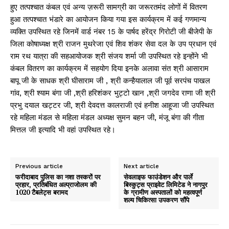
हुए तत्पश्चात कंबल एवं अन्य ज़रूरी सामग्री का जरूरतमंद लोगों में वितरण
हुआ तत्पश्चात भंडारे का आयोजन किया गया इस कार्यक्रम में कई गणमान्य
व्यक्ति उपस्थित रहे जिनमें वार्ड नंबर 15 के पार्षद हरेंद्र गिरोटी जी बीजेपी के
जिला कोषाध्यक्ष श्री राजन मुथरेजा एवं शिव शंकर सेवा दल के उप प्रधान एवं
राम रथ यात्रा की सहआयोजक श्री संजय शर्मा जी उपस्थित रहे इन्होंने भी
कंबल वितरण का कार्यक्रम में सहयोग दिया इनके अलावा संत श्री आसाराम
बापू जी के साधक श्री घीसाराम जी , श्री कन्हैयालाल जी पूर्व सरपंच पाखल
गांव, श्री श्याम बंगा जी ,श्री हरिशंकर भुट्टो खान ,श्री जगदेव राणा जी श्री
प्रभु दयाल खट्टर जी, श्री देवदत्त कालराजी एवं हनीश आहूजा जी उपस्थित
रहे महिला मंडल से महिला मंडल अध्यक्ष सुमन बहन जी, मंजू बंगा की गीता
मित्तल जी इत्यादि भी वहां उपस्थित रहे।
Previous article
Next article
फरीदाबाद पुलिस का नशा तस्करों पर
सेवलाइफ फाउंडेशन और पार्ले
प्रहार, प्रतिबंधित अल्प्राजोलम की
बिस्कुट्स प्राइवेट लिमिटेड ने नागपुर
1020 टैबलेट्स बरामद
के ग्रामीण अस्पतालों को महत्वपूर्ण
शल्य चिकित्सा उपकरण सौंपे