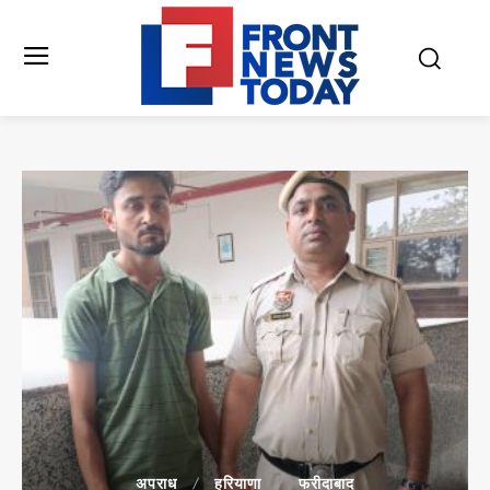
अपराध
हरियाणा
फरीदाबाद