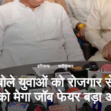
हरियाणा
फरीदाबाद
बोले युवाओं को रोजगार 
च को मेगा जॉब फेयर बड़ा