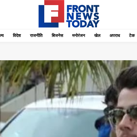
्‍य
विदेश
राजनीति
बिजनेस
मनोरंजन
खेल
अपराध
टेक