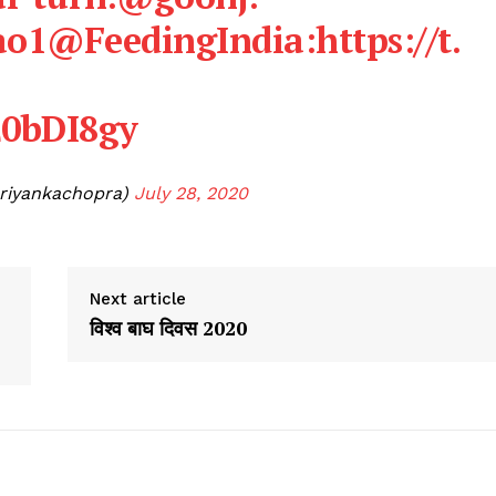
ao1
@FeedingIndia
:
https://t.
E0bDI8gy
riyankachopra)
July 28, 2020
Next article
विश्व बाघ दिवस 2020