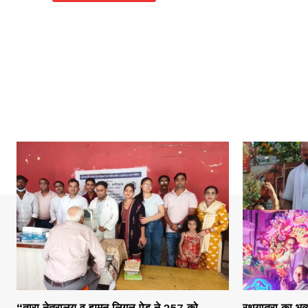
“तारा नेत्रालय व ह्यूमन लिगल ऐड ने 257 को
रथयात्रा का भव्य