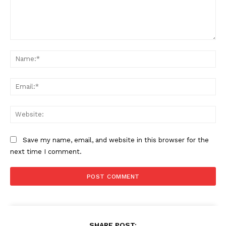
Comment:
Na
Ema
Web
Save my name, email, and website in this browser for the
next time I comment.
SHARE POST: