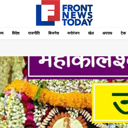
्‍य
विदेश
राजनीति
बिजनेस
मनोरंजन
खेल
अपराध
टेक