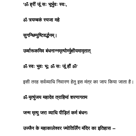
‘
ॐ ह्रीं जूं सः भूर्भुवः स्वः
,
ॐ त्र्यम्बकं स्यजा महे
सुगन्धिम्पुष्टिवर्द्धनम्‌।
उर्व्वारूकमिव बंधनान्नमृत्योर्म्मुक्षीयमामृतात्‌
ॐ स्वः भुवः भूः ॐ सः जूं हौं ॐ
‘
इसी तरह सर्वव्याधि निवारण हेतु इस मंत्र का जाप किया जाता है।
ॐ मृत्युंजय महादेव त्राहिमां शरणागतम
जन्म मृत्यु जरा व्याधि पीड़ितं कर्म बंधनः
उज्जैन के महाकालेश्वर ज्योतिर्लिंग मंदिर का इतिहास
–