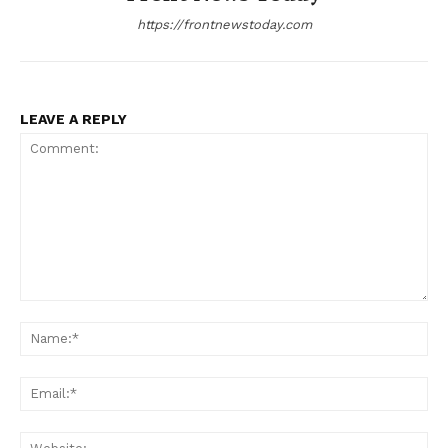
https://frontnewstoday.com
LEAVE A REPLY
Comment:
Na
Ema
Web