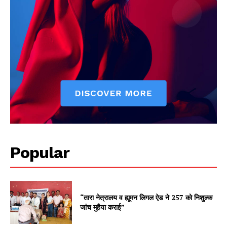
Popular
“तारा नेत्रालय व ह्यूमन लिगल ऐड ने 257 को निशुल्क
जांच मुहैया कराई”