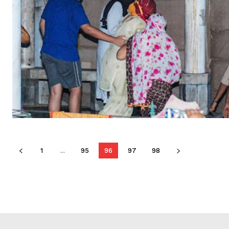
1
...
95
96
97
98