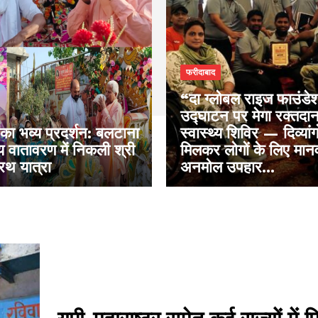
फरीदाबाद
“दा ग्लोबल राइज फाउंडेश
उद्घाटन पर मेगा रक्तदा
का भव्य प्रदर्शन: बलटाना
स्वास्थ्य शिविर — दिव्यांगो
मय वातावरण में निकली श्री
मिलकर लोगों के लिए मान
रथ यात्रा
अनमोल उपहार...