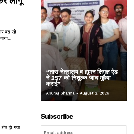
फिर लागू
 बढ़ रहे
गाया...
“तारा नेत्रालय व ह्यूमन लिगल ऐड
ने 257 को निशुल्क जांच मुहैया
कराई”
Anurag Sharma
-
August 2, 2026
Subscribe
 अंत हो गया