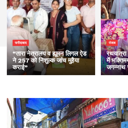
फरीदाबाद
पंजाब
“तारा नेत्रालय व ह्यूमन लिगल ऐड
रथयात्रा 
ने 257 को निशुल्क जांच मुहैया
में भक्ति
कराई”
जगन्नाथ 