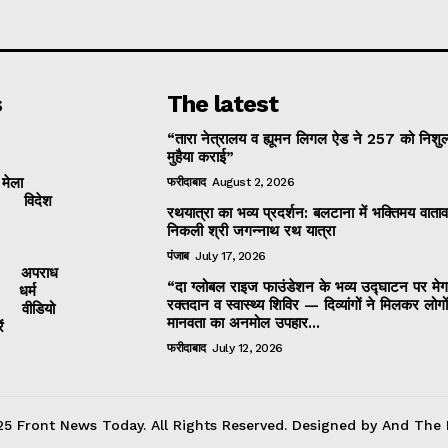
s
The latest
“तारा नेत्रालय व ह्यूमन लिगल ऐड ने 257 को निशुल
मुहैया कराई”
 मेला
फरीदाबाद
August 2, 2026
विदेश
रथयात्रा का भव्य प्रदर्शन: बलटाना में भक्तिमय वाताव
निकली श्री जगन्नाथ रथ यात्रा
पंजाब
July 17, 2026
अपराध
“दा ग्लोबल राइज फाउंडेशन के भव्य उद्घाटन पर मेग
धर्म
रक्तदान व स्वास्थ्य शिविर — दिव्यांगों ने मिलकर लोगो
वीडियो
मानवता का अनमोल उपहार...
ं
फरीदाबाद
July 12, 2026
5 Front News Today. All Rights Reserved. Designed by And The