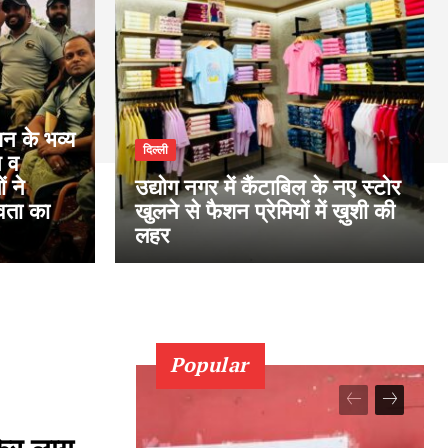
न के भव्य
दिल्ली
न व
ं ने
उद्योग नगर में कैंटाबिल के नए स्टोर
वता का
खुलने से फैशन प्रेमियों में ख़ुशी की
लहर
Popular