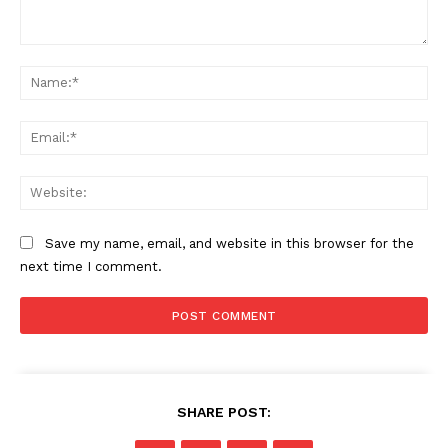
Comment:
Na
Ema
Web
Save my name, email, and website in this browser for the
next time I comment.
SHARE POST: