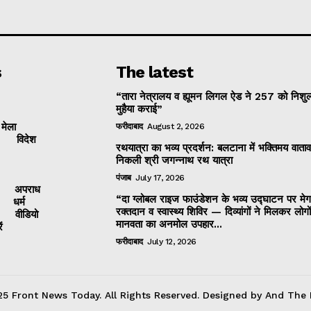
s
The latest
“तारा नेत्रालय व ह्यूमन लिगल ऐड ने 257 को निशुल
मुहैया कराई”
 मेला
फरीदाबाद
August 2, 2026
विदेश
रथयात्रा का भव्य प्रदर्शन: बलटाना में भक्तिमय वाताव
निकली श्री जगन्नाथ रथ यात्रा
पंजाब
July 17, 2026
अपराध
“दा ग्लोबल राइज फाउंडेशन के भव्य उद्घाटन पर मेग
धर्म
रक्तदान व स्वास्थ्य शिविर — दिव्यांगों ने मिलकर लोगो
वीडियो
मानवता का अनमोल उपहार...
ं
फरीदाबाद
July 12, 2026
5 Front News Today. All Rights Reserved. Designed by And The