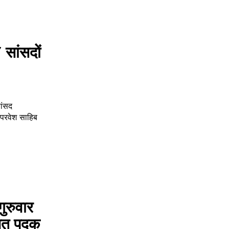
सांसदों
ांसद
र परवेश साहिब
ुरुवार
रजत पदक