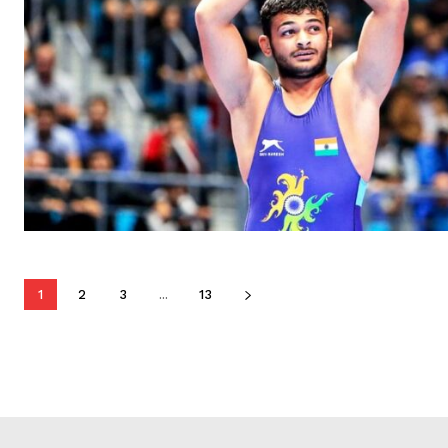
1
2
3
...
13