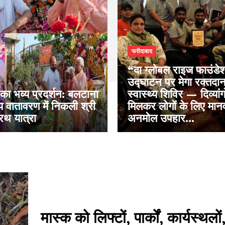
फरीदाबाद
“दा ग्लोबल राइज फाउंडेश
उद्घाटन पर मेगा रक्तदा
का भव्य प्रदर्शन: बलटाना
स्वास्थ्य शिविर — दिव्यांगो
मय वातावरण में निकली श्री
मिलकर लोगों के लिए मान
रथ यात्रा
अनमोल उपहार...
मास्क को लिफ्टों, पार्कों, कार्यस्थलों,