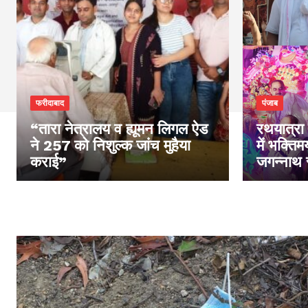
फरीदाबाद
पंजाब
“तारा नेत्रालय व ह्यूमन लिगल ऐड
रथयात्रा 
ने 257 को निशुल्क जांच मुहैया
में भक्ति
कराई”
जगन्नाथ 