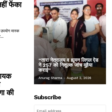
हीं फेंका
उपयोग मास्क
...
“तारा नेत्रालय व ह्यूमन लिगल ऐड
ने 257 को निशुल्क जांच मुहैया
कराई”
नायक
Anurag Sharma
-
August 2, 2026
े
णा की
Subscribe