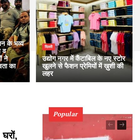
न के भव्य
दिल्ली
न व
ं ने
उद्योग नगर में कैंटाबिल के नए स्टोर
वता का
खुलने से फैशन प्रेमियों में ख़ुशी की
लहर
Popular
 घरों,